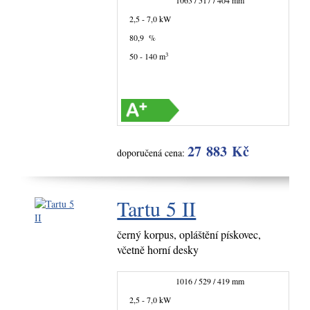
1063 / 517 / 404 mm
2,5 - 7,0 kW
80,9 %
3
50 - 140 m
27 883 Kč
doporučená cena:
Tartu 5 II
černý korpus, opláštění pískovec,
včetně horní desky
1016 / 529 / 419 mm
2,5 - 7,0 kW