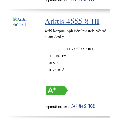
Arktis 4655-8-III
šedý korpus, opláštění mastek, včetně
horní desky
1119 / 650 / 513 mm
4,0 - 10,0 kW
81,5 %
3
80 - 200 m
36 845 Kč
doporučená cena: