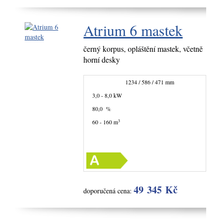
Atrium 6 mastek
černý korpus, opláštění mastek, včetně
horní desky
1234 / 586 / 471 mm
3,0 - 8,0 kW
80,0 %
3
60 - 160 m
49 345 Kč
doporučená cena: