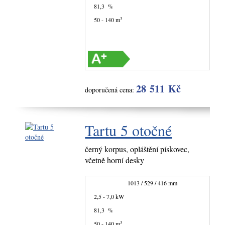
81,3 %
3
50 - 140 m
28 511 Kč
doporučená cena:
Tartu 5 otočné
černý korpus, opláštění pískovec,
včetně horní desky
1013 / 529 / 416 mm
2,5 - 7,0 kW
81,3 %
3
50 - 140 m