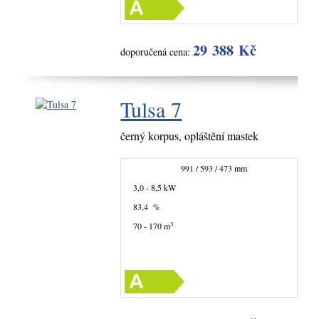
29 388 Kč
doporučená cena:
Tulsa 7
černý korpus, opláštění mastek
991 / 593 / 473 mm
3,0 - 8,5 kW
83,4 %
3
70 - 170 m