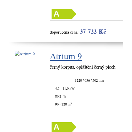
37 722 Kč
doporučená cena:
Atrium 9
černý korpus, opláštění černý plech
1220 / 636 / 502 mm
4,5 - 11,0 kW
80,2 %
3
90 - 220 m