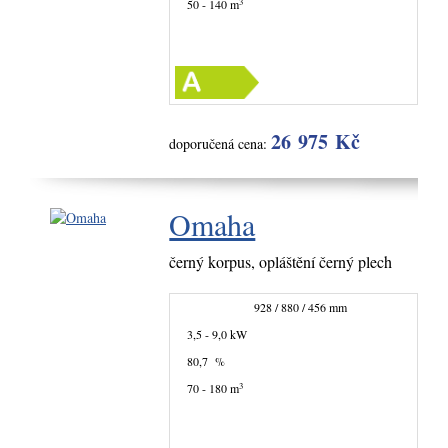
3
50 - 140 m
26 975 Kč
doporučená cena:
Omaha
černý korpus, opláštění černý plech
928 / 880 / 456 mm
3,5 - 9,0 kW
80,7 %
3
70 - 180 m