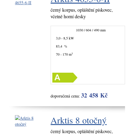
černý korpus, opláštění pískovec,
včetně horní desky
1030 / 604 / 490 mm
3,0 - 8,5 kW
83,4 %
3
70 - 170 m
32 458 Kč
doporučená cena:
Arktis 8 otočný
černý korpus, opláštění pískovec,