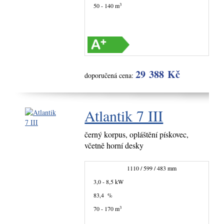
3
50 - 140 m
29 388 Kč
doporučená cena:
Atlantik 7 III
černý korpus, opláštění pískovec,
včetně horní desky
1110 / 599 / 483 mm
3,0 - 8,5 kW
83,4 %
3
70 - 170 m