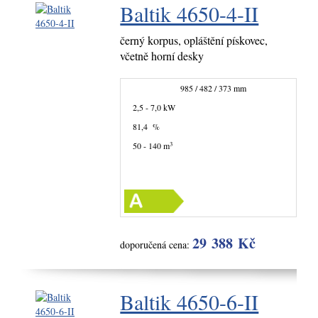
Baltik 4650-4-II
černý korpus, opláštění pískovec,
včetně horní desky
985 / 482 / 373 mm
2,5 - 7,0 kW
81,4 %
3
50 - 140 m
29 388 Kč
doporučená cena:
Baltik 4650-6-II