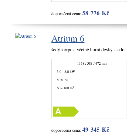
58 776 Kč
doporučená cena:
Atrium 6
šedý korpus, včetně horní desky - sklo
1138 / 588 / 472 mm
3,0 - 8,0 kW
80,0 %
3
60 - 160 m
49 345 Kč
doporučená cena: