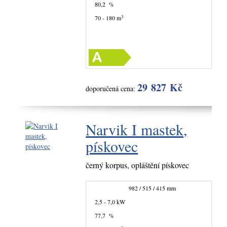
80,2 %
3
70 - 180 m
29 827 Kč
doporučená cena:
Narvik I mastek,
pískovec
černý korpus, opláštění pískovec
982 / 515 / 415 mm
2,5 - 7,0 kW
77,7 %