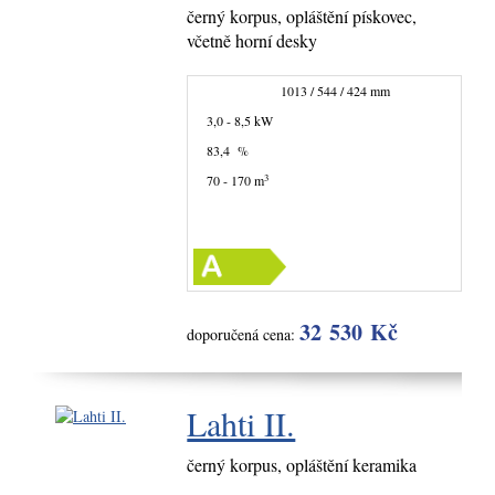
černý korpus, opláštění pískovec,
včetně horní desky
1013 / 544 / 424 mm
3,0 - 8,5 kW
83,4 %
3
70 - 170 m
32 530 Kč
doporučená cena:
Lahti II.
černý korpus, opláštění keramika