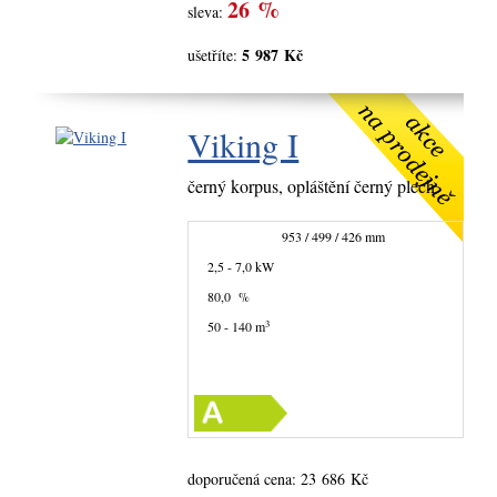
26 %
sleva:
5 987 Kč
ušetříte:
Viking I
černý korpus, opláštění černý plech
953 / 499 / 426 mm
2,5 - 7,0 kW
80,0 %
3
50 - 140 m
doporučená cena:
23 686 Kč