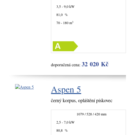
3,5 - 9,0 kW
81,0 %
3
70 - 180 m
32 020 Kč
doporučená cena:
Aspen 5
černý korpus, opláštění pískovec
1079 / 528 / 420 mm
2,5 - 7,0 kW
80,8 %