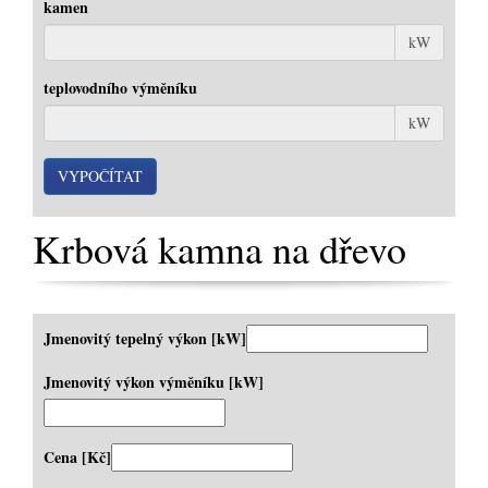
kamen
kW
teplovodního výměníku
kW
Krbová kamna na dřevo
Jmenovitý tepelný výkon [kW]
Jmenovitý výkon výměníku [kW]
Cena [Kč]