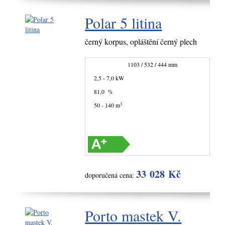
Polar 5 litina
černý korpus, opláštění černý plech
1103 / 532 / 444 mm
2,5 - 7,0 kW
81,0 %
3
50 - 140 m
33 028 Kč
doporučená cena:
Porto mastek V.