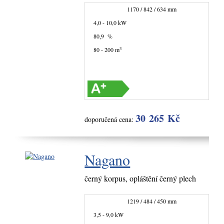
1170 / 842 / 634 mm
4,0 - 10,0 kW
80,9 %
3
80 - 200 m
30 265 Kč
doporučená cena:
Nagano
černý korpus, opláštění černý plech
1219 / 484 / 450 mm
3,5 - 9,0 kW