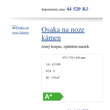
44 520 Kč
doporučená cena:
Osaka na noze
kámen
černý korpus, opláštění mastek
975 / 770 / 430 mm
3,0 - 8,5 kW
82,8 %
3
60 - 170 m