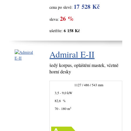
17 528 Kč
cena po slevě:
26 %
sleva:
6 158 Kč
ušetříte:
Admiral E-II
šedý korpus, opláštění mastek, včetně
horní desky
1127 / 486 / 543 mm
3,5 - 9,0 kW
82,6 %
3
70 - 180 m