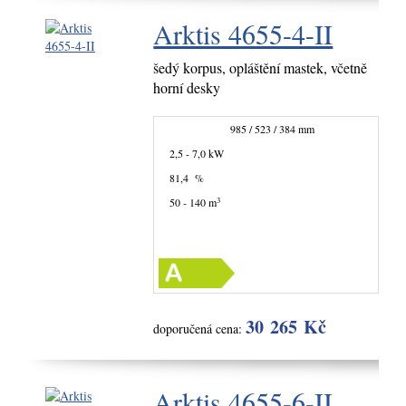
Arktis 4655-4-II
šedý korpus, opláštění mastek, včetně
horní desky
985 / 523 / 384 mm
2,5 - 7,0 kW
81,4 %
3
50 - 140 m
30 265 Kč
doporučená cena:
Arktis 4655-6-II