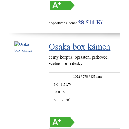
28 511 Kč
doporučená cena:
Osaka box kámen
černý korpus, opláštění pískovec,
včetně horní desky
1022 / 770 / 435 mm
3,0 - 8,5 kW
82,8 %
3
60 - 170 m