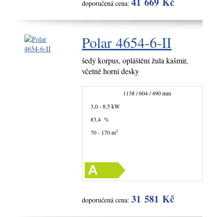
41 669 Kč
doporučená cena:
Polar 4654-6-II
šedý korpus, opláštění žula kašmír,
včetně horní desky
1138 / 604 / 490 mm
3,0 - 8,5 kW
83,4 %
3
70 - 170 m
31 581 Kč
doporučená cena: