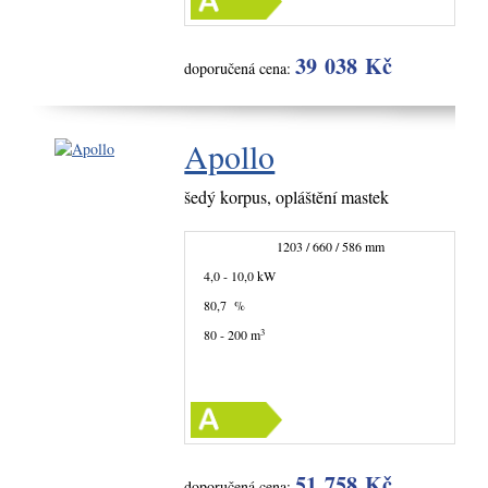
39 038 Kč
doporučená cena:
Apollo
šedý korpus, opláštění mastek
1203 / 660 / 586 mm
4,0 - 10,0 kW
80,7 %
3
80 - 200 m
51 758 Kč
doporučená cena: