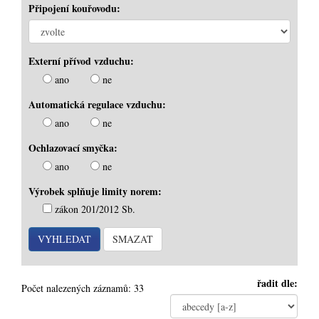
Připojení kouřovodu:
Externí přívod vzduchu:
ano
ne
Automatická regulace vzduchu:
ano
ne
Ochlazovací smyčka:
ano
ne
Výrobek splňuje limity norem:
zákon 201/2012 Sb.
řadit dle:
Počet nalezených záznamů: 33