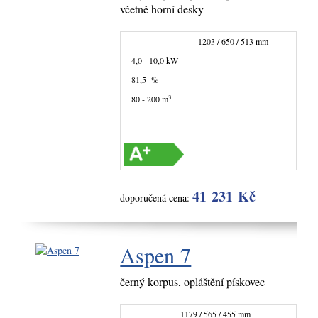
včetně horní desky
1203 / 650 / 513 mm
4,0 - 10,0 kW
81,5 %
3
80 - 200 m
41 231 Kč
doporučená cena:
Aspen 7
černý korpus, opláštění pískovec
1179 / 565 / 455 mm