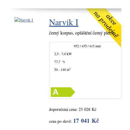
Narvik I
černý korpus, opláštění černý plech
952 / 455 / 415 mm
2,5 - 7,0 kW
77,7 %
3
50 - 140 m
doporučená cena:
23 028 Kč
17 041 Kč
cena po slevě: