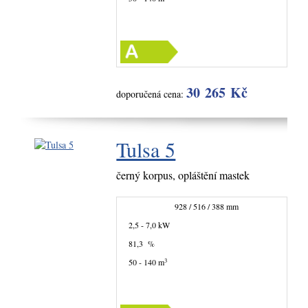
30 265 Kč
doporučená cena:
Tulsa 5
černý korpus, opláštění mastek
928 / 516 / 388 mm
2,5 - 7,0 kW
81,3 %
3
50 - 140 m