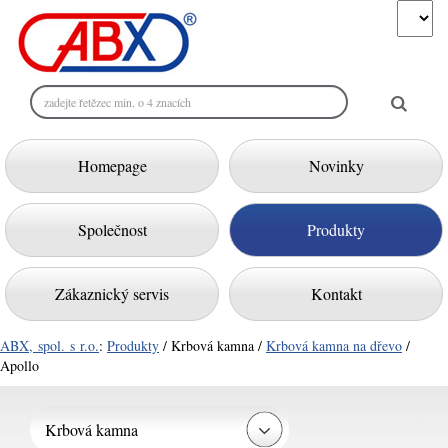
Homepage
Novinky
Společnost
Produkty
Zákaznický servis
Kontakt
ABX, spol. s r.o.
:
Produkty
/ Krbová kamna /
Krbová kamna na dřevo
/
Apollo
Krbová kamna