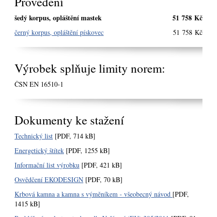
Provedení
šedý korpus, opláštění mastek
51 758 Kč
černý korpus, opláštění pískovec
51 758 Kč
Výrobek splňuje limity norem:
ČSN EN 16510-1
Dokumenty ke stažení
Technický list
[PDF, 714 kB]
Energetický štítek
[PDF, 1255 kB]
Informační list výrobku
[PDF, 421 kB]
Osvědčení EKODESIGN
[PDF, 70 kB]
Krbová kamna a kamna s výměníkem - všeobecný návod
[PDF,
1415 kB]