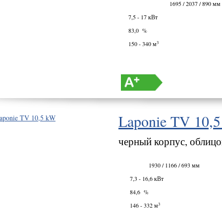
1695 / 2037 / 890 мм
7,5 - 17 кВт
83,0 %
3
150 - 340 м
Laponie TV 10,
черный корпус, облиц
1930 / 1166 / 693 мм
7,3 - 16,6 кВт
84,6 %
3
146 - 332 м