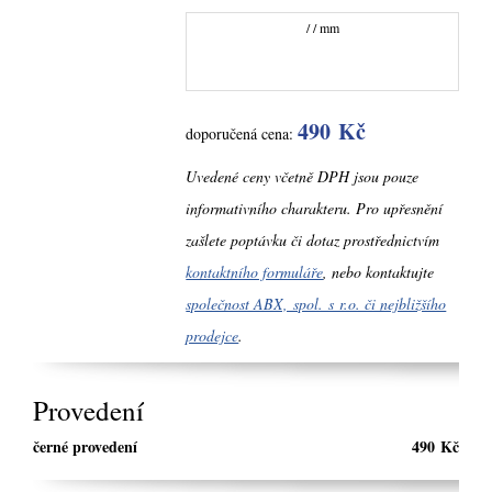
/ / mm
490 Kč
doporučená cena:
Uvedené ceny včetně DPH jsou pouze
informativního charakteru. Pro upřesnění
zašlete poptávku či dotaz prostřednictvím
kontaktního formuláře
, nebo kontaktujte
společnost ABX, spol. s r.o. či nejbližšího
prodejce
.
Provedení
černé provedení
490 Kč