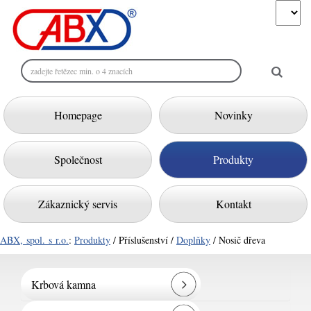
Homepage
Novinky
Společnost
Produkty
Zákaznický servis
Kontakt
ABX, spol. s r.o.
:
Produkty
/ Příslušenství /
Doplňky
/ Nosič dřeva
Krbová kamna