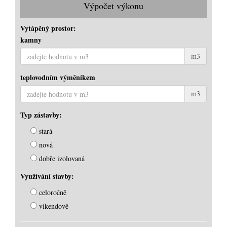
Výpočet výkonu
Vytápěný prostor:
kamny
m3
teplovodním výměníkem
m3
Typ zástavby:
stará
nová
dobře izolovaná
Využívání stavby:
celoročně
víkendově